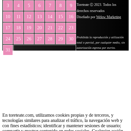
Toreteate Ⓒ 2023. Todos los
3
4
5
6
7
8
9
derechos reservados
10
11
12
13
14
15
16
Diseñado por
Welow Marketing
17
18
19
20
21
22
23
Prohibida la reproducción y utilización
24
25
26
27
28
29
30
total o parcial, por cualquier medio, sin
autorización expresa por escrito.
31
« May
En toreteate.com, utilizamos cookies propias y de terceros, y
tecnologías similares para analizar el tráfico, la navegación web y
con fines estadísticos; identificar y mantener sesiones de usuario;
compartir y mostrar contenido en redes sociales. Cualquier acción