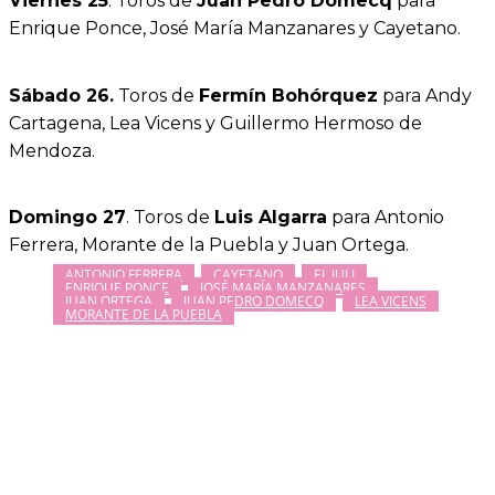
Viernes 25
. Toros de
Juan Pedro Domecq
para
Enrique Ponce, José María Manzanares y Cayetano.
Sábado 26.
Toros de
Fermín Bohórquez
para Andy
Cartagena, Lea Vicens y Guillermo Hermoso de
Mendoza.
Domingo 27
. Toros de
Luis Algarra
para Antonio
Ferrera, Morante de la Puebla y Juan Ortega.
ANTONIO FERRERA
CAYETANO
EL JULI
ENRIQUE PONCE
JOSÉ MARÍA MANZANARES
JUAN ORTEGA
JUAN PEDRO DOMECQ
LEA VICENS
MORANTE DE LA PUEBLA