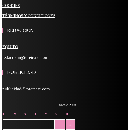
COOKIES
TÉRMINOS Y CONDICIONES
REDACCIÓN
EQUIPO
redaccion@toreteate.com
PUBLICIDAD
publicidad@toreteate.com
agosto 2026
L
M
X
J
V
S
D
1
2