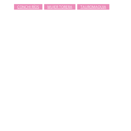
CONCHI RÍOS
MUJER TORERA
TAUROMAQUIA