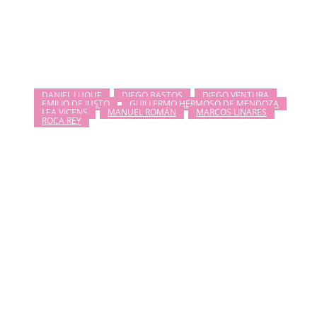
DANIEL LUQUE
DIEGO BASTOS
DIEGO VENTURA
EMILIO DE JUSTO
GUILLERMO HERMOSO DE MENDOZA
LEA VICENS
MANUEL ROMÁN
MARCOS LINARES
ROCA REY