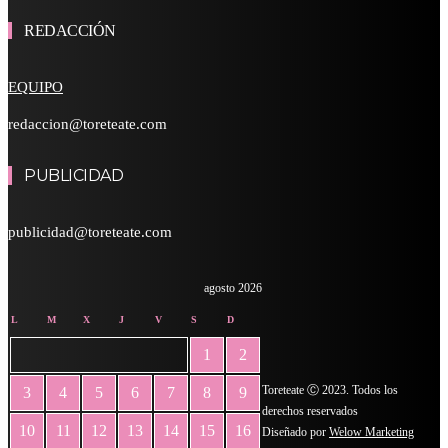
REDACCIÓN
EQUIPO
redaccion@toreteate.com
PUBLICIDAD
publicidad@toreteate.com
agosto 2026
L
M
X
J
V
S
D
1
2
Toreteate Ⓒ 2023. Todos los
3
4
5
6
7
8
9
derechos reservados
10
11
12
13
14
15
16
Diseñado por
Welow Marketing