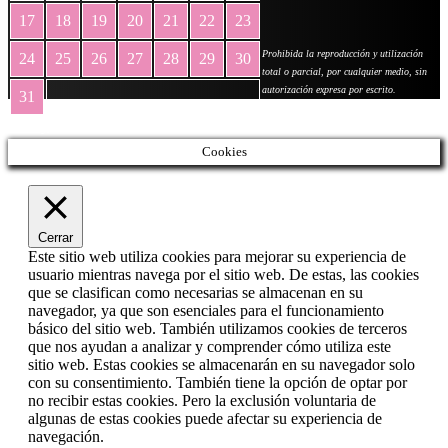
17
18
19
20
21
22
23
Prohibida la reproducción y utilización
24
25
26
27
28
29
30
total o parcial, por cualquier medio, sin
autorización expresa por escrito.
31
« May
Cookies
Cerrar
Este sitio web utiliza cookies para mejorar su experiencia de
usuario mientras navega por el sitio web. De estas, las cookies
que se clasifican como necesarias se almacenan en su
navegador, ya que son esenciales para el funcionamiento
básico del sitio web. También utilizamos cookies de terceros
que nos ayudan a analizar y comprender cómo utiliza este
sitio web. Estas cookies se almacenarán en su navegador solo
con su consentimiento. También tiene la opción de optar por
no recibir estas cookies. Pero la exclusión voluntaria de
algunas de estas cookies puede afectar su experiencia de
navegación.