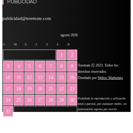
PUBLICIDAD
publicidad@toreteate.com
agosto 2026
L
M
X
J
V
S
D
1
2
Toreteate Ⓒ 2023. Todos los
3
4
5
6
7
8
9
derechos reservados
10
11
12
13
14
15
16
Diseñado por
Welow Marketing
17
18
19
20
21
22
23
Prohibida la reproducción y utilización
24
25
26
27
28
29
30
total o parcial, por cualquier medio, sin
autorización expresa por escrito.
31
« May