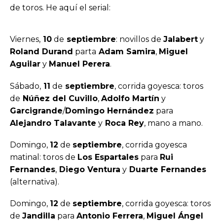
de toros. He aquí el serial:
Viernes,
10
de
septiembre
: novillos de
Jalabert
y
Roland Durand
parta
Adam Samira
,
Miguel
Aguilar
y
Manuel Perera
.
Sábado,
11
de
septiembre
, corrida goyesca: toros
de
Núñez del Cuvillo
,
Adolfo Martín
y
Garcigrande
/
Domingo Hernández
para
Alejandro Talavante
y
Roca Rey
, mano a mano.
Domingo,
12
de
septiembre
, corrida goyesca
matinal: toros de
Los Espartales
para
Rui
Fernandes
,
Diego Ventura
y
Duarte Fernandes
(alternativa).
Domingo,
12
de
septiembre
, corrida goyesca: toros
de
Jandilla
para
Antonio Ferrera
,
Miguel Ángel