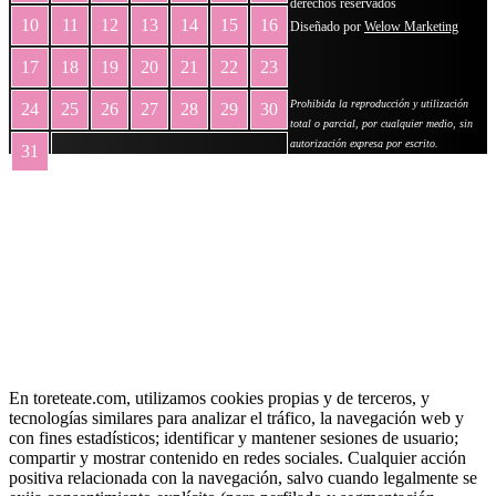
derechos reservados
10
11
12
13
14
15
16
Diseñado por
Welow Marketing
17
18
19
20
21
22
23
Prohibida la reproducción y utilización
24
25
26
27
28
29
30
total o parcial, por cualquier medio, sin
autorización expresa por escrito.
31
« May
En toreteate.com, utilizamos cookies propias y de terceros, y
tecnologías similares para analizar el tráfico, la navegación web y
con fines estadísticos; identificar y mantener sesiones de usuario;
compartir y mostrar contenido en redes sociales. Cualquier acción
positiva relacionada con la navegación, salvo cuando legalmente se