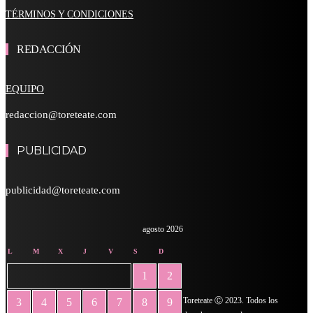
TÉRMINOS Y CONDICIONES
REDACCIÓN
EQUIPO
redaccion@toreteate.com
PUBLICIDAD
publicidad@toreteate.com
agosto 2026
L
M
X
J
V
S
D
1
2
Toreteate Ⓒ 2023. Todos los
3
4
5
6
7
8
9