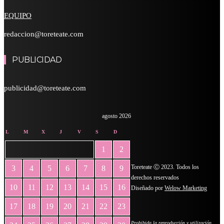
EQUIPO
redaccion@toreteate.com
PUBLICIDAD
publicidad@toreteate.com
agosto 2026
L
M
X
J
V
S
D
1
2
Toreteate Ⓒ 2023. Todos los
3
4
5
6
7
8
9
derechos reservados
10
11
12
13
14
15
16
Diseñado por
Welow Marketing
17
18
19
20
21
22
23
Prohibida la reproducción y utilización