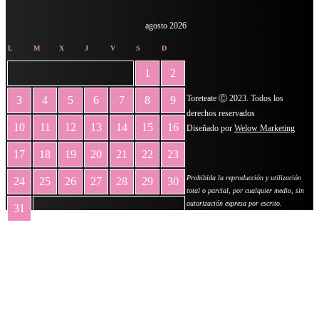
agosto 2026
L
M
X
J
V
S
D
1
2
Toreteate Ⓒ 2023. Todos los
3
4
5
6
7
8
9
derechos reservados
10
11
12
13
14
15
16
Diseñado por
Welow Marketing
17
18
19
20
21
22
23
Prohibida la reproducción y utilización
24
25
26
27
28
29
30
total o parcial, por cualquier medio, sin
autorización expresa por escrito.
31
« May