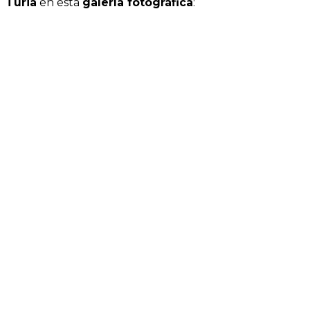
Turia
en esta
galería fotográfica
: