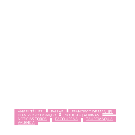
ÁNGEL TÉLLEZ
FALLAS
FRANCISCO DE MANUEL
JUAN PEDRO DOMECQ
NOTICIAS TAURINAS
NOTICIAS TOROS
PACO UREÑA
TAUROMAQUIA
VALENCIA