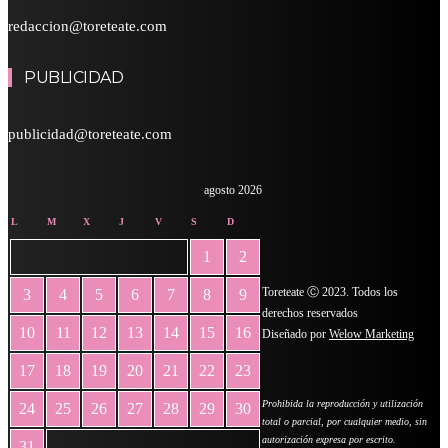
redaccion@toreteate.com
PUBLICIDAD
publicidad@toreteate.com
agosto 2026
L
M
X
J
V
S
D
1
2
Toreteate Ⓒ 2023. Todos los
3
4
5
6
7
8
9
derechos reservados
10
11
12
13
14
15
16
Diseñado por
Welow Marketing
17
18
19
20
21
22
23
Prohibida la reproducción y utilización
24
25
26
27
28
29
30
total o parcial, por cualquier medio, sin
autorización expresa por escrito.
31