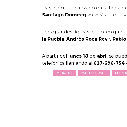
Tras el éxito alcanzado en la Feria 
Santiago
Domecq
volverá al coso 
Tres grandes figuras del toreo que 
la Puebla
,
Andrés Roca Rey
y
Pablo
A partir del
lunes 18
de
abril
se pued
telefónica llamando al
627-696-754
y
MORANTE
PABLO AGUADO
ROCA R