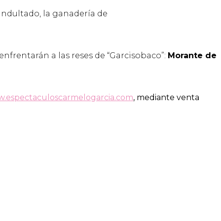
 indultado, la ganadería de
enfrentarán a las reses de “Garcisobaco”:
Morante de
.espectaculoscarmelogarcia.com
, mediante venta