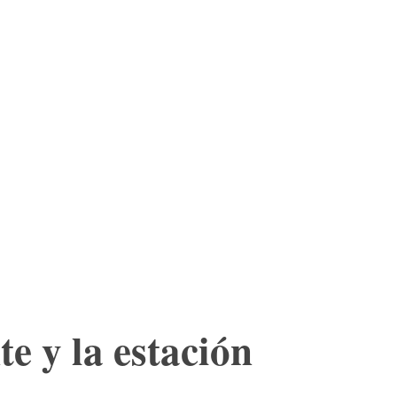
ES
LTURA
MORE
TIENDA
te y la estación