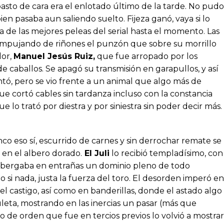
asto de cara era el enlotado último de la tarde. No pudo
ien pasaba aun saliendo suelto. Fijeza ganó, vaya si lo
a de las mejores peleas del serial hasta el momento. Las
, empujando de riñones el punzón que sobre su morrillo
dor,
Manuel Jesús Ruiz,
que fue arropado por los
e caballos. Se apagó su transmisión en garapullos, y así
ntó, pero se vio frente a un animal que algo más de
e cortó cables sin tardanza incluso con la constancia
e lo trató por diestra y por siniestra sin poder decir más.
nco eso sí, escurrido de carnes y sin derrochar remate se
 en el albero dorado.
El Juli
lo recibió templadísimo, con
albergaba en entrañas un dominio pleno de todo
si nada, justa la fuerza del toro. El desorden imperó en
el castigo, así como en banderillas, donde el astado algo
leta, mostrando en las inercias un pasar (más que
o de orden que fue en tercios previos lo volvió a mostrar