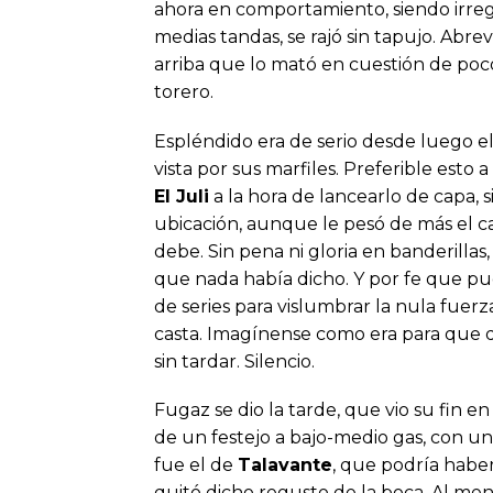
ahora en comportamiento, siendo irregu
medias tandas, se rajó sin tapujo. Abrev
arriba que lo mató en cuestión de poco. 
torero.
Espléndido era de serio desde luego e
vista por sus marfiles. Preferible esto
El Juli
a la hora de lancearlo de capa, 
ubicación, aunque le pesó de más el cas
debe. Sin pena ni gloria en banderillas
que nada había dicho. Y por fe que pud
de series para vislumbrar la nula fuer
casta. Imagínense como era para que dos
sin tardar. Silencio.
Fugaz se dio la tarde, que vio su fin 
de un festejo a bajo-medio gas, con un
fue el de
Talavante
, que podría habe
quitó dicho regusto de la boca. Al me