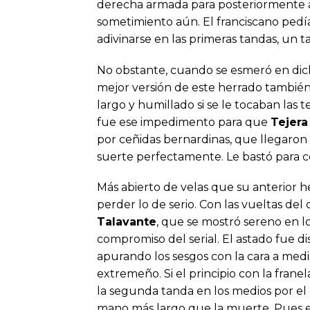
derecha armada para posteriormente a
sometimiento aún. El franciscano pedí
adivinarse en las primeras tandas, un
No obstante, cuando se esmeró en di
mejor versión de este herrado también
largo y humillado si se le tocaban las 
fue ese impedimento para que
Tejera
por ceñidas bernardinas, que llegaron 
suerte perfectamente. Le bastó para co
Más abierto de velas que su anterior h
perder lo de serio. Con las vueltas del
Talavante
, que se mostró sereno en 
compromiso del serial. El astado fue di
apurando los sesgos con la cara a medi
extremeño. Si el principio con la fran
la segunda tanda en los medios por el
mano más largo que la muerte. Pues ea