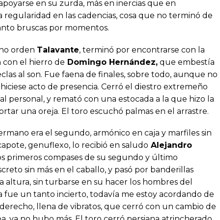
poyarse en su zurda, más en inercias que en
a regularidad en las cadencias, cosa que no terminó de
 tanto bruscas por momentos.
cho orden
Talavante
, terminó por encontrarse con la
 con el hierro de
Domingo Hernández,
que embestía
teclas al son. Fue faena de finales, sobre todo, aunque no
hiciese acto de presencia. Cerró el diestro extremeño
al personal, y remató con una estocada a la que hizo la
rtar una oreja. El toro escuchó palmas en el arrastre.
ermano era el segundo, armónico en caja y marfiles sin
 capote, genuflexo, lo recibió en saludo
Alejandro
los primeros compases de su segundo y último
screto sin más en el caballo, y pasó por banderillas
a altura, sin turbarse en su hacer los hombres del
ela fue un tanto incierto, todavía me estoy acordando de
 derecho, llena de vibratos, que cerró con un cambio de
, ya no hubo más. El toro cerró persiana atrincherado