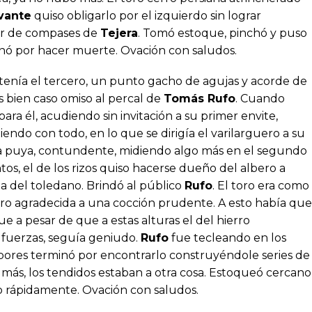
vante
quiso obligarlo por el izquierdo sin lograr
ar de compases de
Tejera
. Tomó estoque, pinchó y puso
nó por hacer muerte. Ovación con saludos.
, tenía el tercero, un punto gacho de agujas y acorde de
s bien caso omiso al percal de
Tomás Rufo
. Cuando
ara él, acudiendo sin invitación a su primer envite,
endo con todo, en lo que se dirigía el varilarguero a su
 la puya, contundente, midiendo algo más en el segundo
s, el de los rizos quiso hacerse dueño del albero a
la del toledano. Brindó al público
Rufo
. El toro era como
ero agradecida a una cocción prudente. A esto había que
 a pesar de que a estas alturas el del hierro
 fuerzas, seguía geniudo.
Rufo
fue tecleando en los
bores terminó por encontrarlo construyéndole series de
 más, los tendidos estaban a otra cosa. Estoqueó cercano
aco rápidamente. Ovación con saludos.