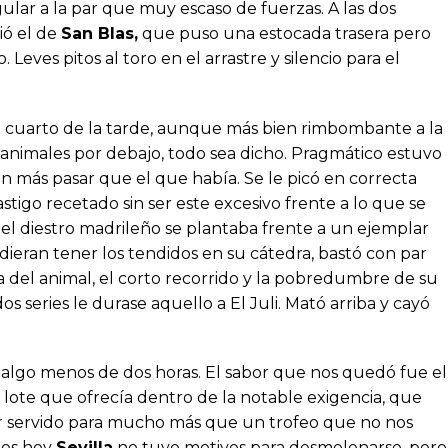
lar a la par que muy escaso de fuerzas. A las dos
ió el de
San Blas,
que puso una estocada trasera pero
Leves pitos al toro en el arrastre y silencio para el
l cuarto de la tarde, aunque más bien rimbombante a la
 a animales por debajo, todo sea dicho. Pragmático estuvo
sin más pasar que el que había. Se le picó en correcta
tigo recetado sin ser este excesivo frente a lo que se
, el diestro madrileño se plantaba frente a un ejemplar
ieran tener los tendidos en su cátedra, bastó con par
za del animal, el corto recorrido y la pobredumbre de su
 series le durase aquello a El Juli. Mató arriba y cayó
en algo menos de dos horas. El sabor que nos quedó fue el
 lote que ofrecía dentro de la notable exigencia, que
r servido para mucho más que un trofeo que no nos
nos hoy
Sevilla
no tuvo motivos para desmelenarse, pero