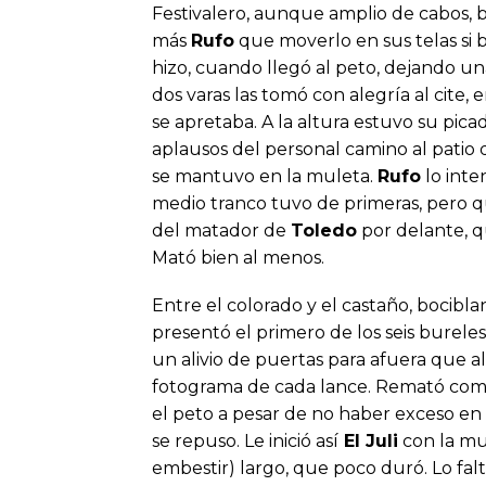
Festivalero, aunque amplio de cabos, b
más
Rufo
que moverlo en sus telas si b
hizo, cuando llegó al peto, dejando un
dos varas las tomó con alegría al cite
se apretaba. A la altura estuvo su pica
aplausos del personal camino al patio d
se mantuvo en la muleta.
Rufo
lo inte
medio tranco tuvo de primeras, pero qu
del matador de
Toledo
por delante, qu
Mató bien al menos.
Entre el colorado y el castaño, bocibla
presentó el primero de los seis bureles
un alivio de puertas para afuera que 
fotograma de cada lance. Remató como 
el peto a pesar de no haber exceso en 
se repuso. Le inició así
El Juli
con la mu
embestir) largo, que poco duró. Lo falt