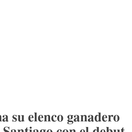
ES
LTURA
MORE
TIENDA
a su elenco ganadero
e Santiago con el debut