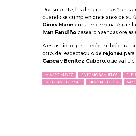
Por su parte, los denominados ‘toros de
cuando se cumplen once años de su últi
Ginés Marín
en su encerrona. Aquella 
Iván Fandiño
pasearon sendas orejas
A estas cinco ganaderías, habría que 
otro, del espectáculo de
rejones
para 
Capea
y
Benítez Cubero
, que ya lidi
ÁLVARO NÚÑEZ
ANTONIO BAÑUELOS
EL P
NOTICIAS TAURINAS
NOTICIAS TOROS
SAN