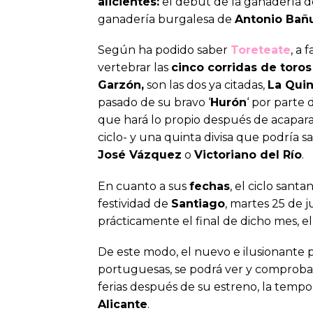
alicientes:
el debut de la ganadería d
ganadería burgalesa de
Antonio Bañ
Según ha podido saber
Toreteate
, a 
vertebrar las
cinco corridas de toros
Garzón,
son las dos ya citadas,
La Quin
pasado de su bravo ‘
Hurón
‘ por parte
que hará lo propio después de acaparar
ciclo- y una quinta divisa que podría 
José Vázquez
o
Victoriano del Río
.
En cuanto a sus
fechas
, el ciclo sant
festividad de
Santiago
, martes 25 de 
prácticamente el final de dicho mes, el
De este modo, el nuevo e ilusionante
portuguesas, se podrá ver y comprobar 
ferias después de su estreno, la temp
Alicante
.