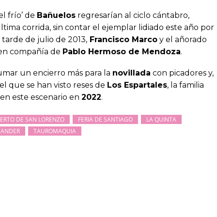
l frío’ de
Bañuelos
regresarían al ciclo cántabro,
ma corrida, sin contar el ejemplar lidiado este año por
tarde de julio de 2013,
Francisco Marco
y el añorado
 en compañía de
Pablo Hermoso de Mendoza
.
sumar un encierro más para la
novillada
con picadores y,
el que se han visto reses de
Los Espartales
, la familia
ó en este escenario en
2022
.
UERTO DE SAN LORENZO
FERIA DE SANTIAGO
LA QUINTA
TANDER
TAUROMAQUIA