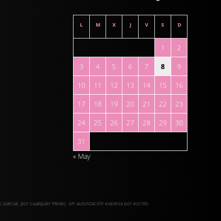
L
M
X
J
V
S
D
1
2
3
4
5
6
7
8
9
10
11
12
13
14
15
16
17
18
19
20
21
22
23
24
25
26
27
28
29
30
31
« May
 o parcial, por cualquier medio, sin autorización expresa por escrito.