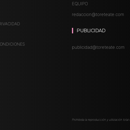
EQUIPO
redaccion@toreteate.com
RIVACIDAD
PUBLICIDAD
CONDICIONES
publicidad@toreteate.com
Prohibida la reproducción y utilización total