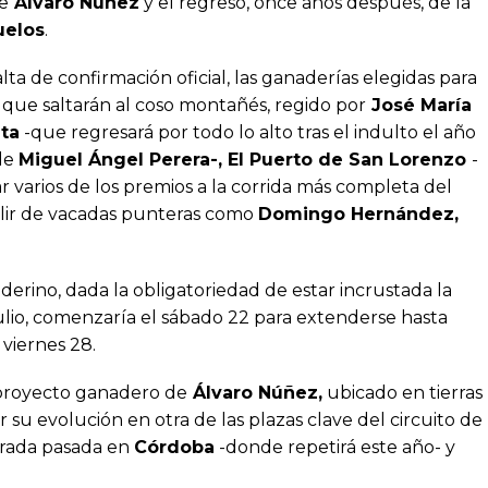
e
Álvaro Núñez
y el regreso, once años después, de la
uelos
.
falta de confirmación oficial, las ganaderías elegidas para
que saltarán al coso montañés, regido por
José María
ta
-que regresará por todo lo alto tras el indulto el año
 de
Miguel Ángel Perera-, El Puerto de San Lorenzo
-
 varios de los premios a la corrida más completa del
salir de vacadas punteras como
Domingo Hernández,
anderino, dada la obligatoriedad de estar incrustada la
julio, comenzaría el sábado 22 para extenderse hasta
 viernes 28.
 proyecto ganadero de
Álvaro Núñez,
ubicado en tierras
su evolución en otra de las plazas clave del circuito de
orada pasada en
Córdoba
-donde repetirá este año- y