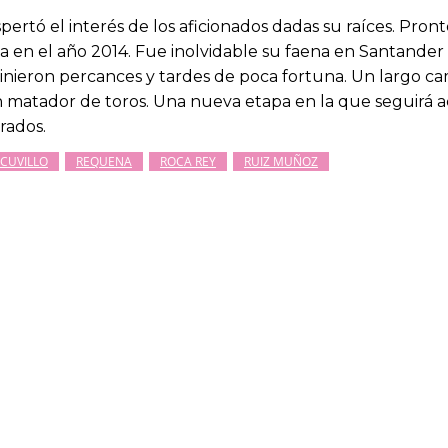
rtó el interés de los aficionados dadas su raíces. Pront
la en el año 2014. Fue inolvidable su faena en Santand
inieron percances y tardes de poca fortuna. Un largo ca
n matador de toros. Una nueva etapa en la que seguirá 
rados.
CUVILLO
REQUENA
ROCA REY
RUIZ MUÑOZ