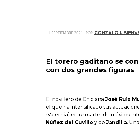
GONZALO I. BIENV
11 SEPTIEMBRE 2021
POR
El torero gaditano se con
con dos grandes figuras
El novillero de Chiclana
José Ruiz M
el que ha intensificado sus actuacio
(Valencia) en un cartel de máximo int
Núñez del Cuvillo
y de
Jandilla
. Un