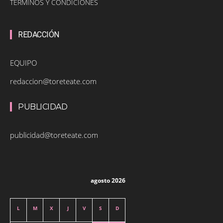
TÉRMINOS Y CONDICIONES
REDACCIÓN
EQUIPO
redaccion@toreteate.com
PUBLICIDAD
publicidad@toreteate.com
agosto 2026
L
M
X
J
V
S
D