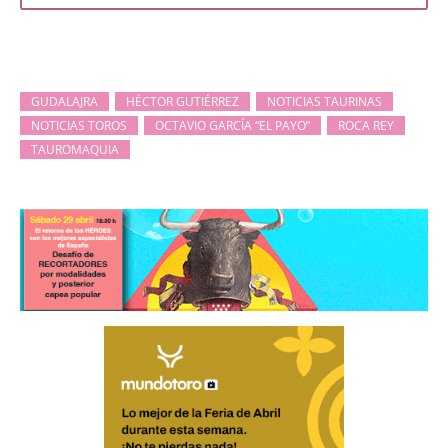
GUDALAJRA
HÉCTOR GUTIÉRREZ
NOTICIAS TAURINAS
NOTICIAS TOROS
OCTAVIO GARCÍA “EL PAYO”
ROCA REY
TAUROMAQUIA