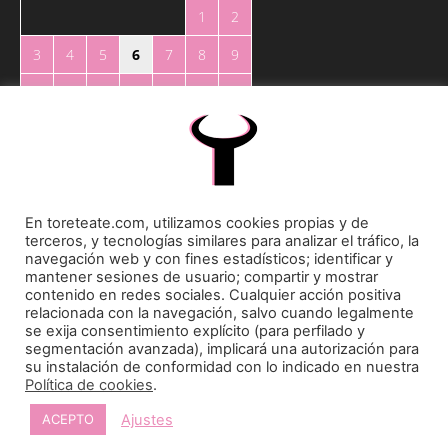
1
2
3
4
5
6
7
8
9
10
11
12
13
14
15
16
17
18
19
20
21
22
23
24
25
26
27
28
29
30
31
En toreteate.com, utilizamos cookies propias y de
« May
terceros, y tecnologías similares para analizar el tráfico, la
navegación web y con fines estadísticos; identificar y
mantener sesiones de usuario; compartir y mostrar
contenido en redes sociales. Cualquier acción positiva
relacionada con la navegación, salvo cuando legalmente
se exija consentimiento explícito (para perfilado y
segmentación avanzada), implicará una autorización para
su instalación de conformidad con lo indicado en nuestra
Toreteate Ⓒ 2023. Todos los derechos reservados
Política de cookies
.
Diseñado por
Welow Marketing
Ajustes
ACEPTO