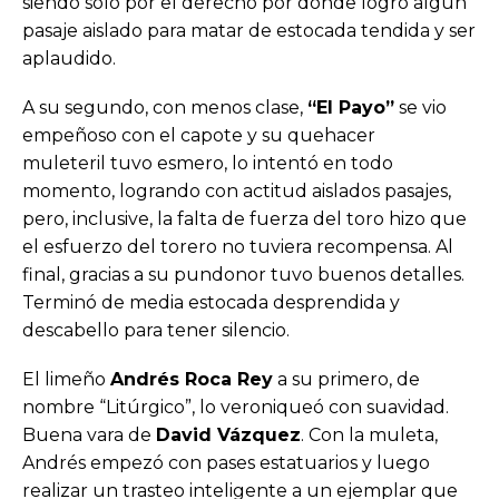
siendo sólo por el derecho por donde logró algún
pasaje aislado para matar de estocada tendida y ser
aplaudido.
A su segundo, con menos clase,
“El Payo”
se vio
empeñoso con el capote y su quehacer
muleteril tuvo esmero, lo intentó en todo
momento, logrando con actitud aislados pasajes,
pero, inclusive, la falta de fuerza del toro hizo que
el esfuerzo del torero no tuviera recompensa. Al
final, gracias a su pundonor tuvo buenos detalles.
Terminó de media estocada desprendida y
descabello para tener silencio.
El limeño
Andrés Roca Rey
a su primero, de
nombre “Litúrgico”, lo veroniqueó con suavidad.
Buena vara de
David Vázquez
. Con la muleta,
Andrés empezó con pases estatuarios y luego
realizar un trasteo inteligente a un ejemplar que