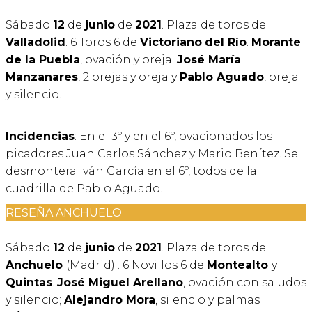
Sábado
12
de
junio
de
2021
. Plaza de toros de
Valladolid
. 6 Toros 6 de
Victoriano
del Río
.
Morante
de la Puebla
, ovación y oreja;
José María
Manzanares
, 2 orejas y oreja y
Pablo Aguado
, oreja
y silencio.
Incidencias
: En el 3º y en el 6º, ovacionados los
picadores Juan Carlos Sánchez y Mario Benítez. Se
desmontera Iván García en el 6º, todos de la
cuadrilla de Pablo Aguado.
RESEÑA ANCHUELO
Sábado
12
de
junio
de
2021
. Plaza de toros de
Anchuelo
(Madrid) . 6 Novillos 6 de
Montealto
y
Quintas
.
José Miguel Arellano
, ovación con saludos
y silencio;
Alejandro Mora
, silencio y palmas