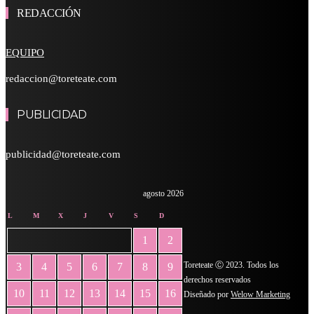
REDACCIÓN
EQUIPO
redaccion@toreteate.com
PUBLICIDAD
publicidad@toreteate.com
agosto 2026
L
M
X
J
V
S
D
1
2
Toreteate Ⓒ 2023. Todos los
3
4
5
6
7
8
9
derechos reservados
10
11
12
13
14
15
16
Diseñado por
Welow Marketing