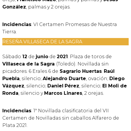
González
, palmas y 2 orejas.
Incidencias
: VI Certamen Promesas de Nuestra
Tierra.
RESEÑA VILLASECA DE LA SAGRA
Sábado
12
de
junio
de
2021
. Plaza de toros de
Villaseca de la Sagra
(Toledo). Novillada sin
picadores. 6 Erales 6 de
Sagrario Huertas
.
Raúl
Puebla
, silencio;
Alejandro Duarte
, ovación;
Diego
Vázquez
, silencio;
Daniel
Pérez
, silencio;
El Moli de
Ronda
, silencio y
Marcos Linares
, 2 orejas.
Incidencias
: 1ª Novillada clasificatoria del VII
Certamen de Novilladas sin caballos Alfarero de
Plata 2021.