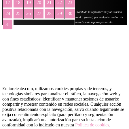
17
18
19
20
21
22
23
Prohibida la reproducción y utilización
24
25
26
27
28
29
30
total o parcial, por cualquier medio, sin
autorización expresa por escrito.
31
« May
En toreteate.com, utilizamos cookies propias y de terceros, y
tecnologías similares para analizar el tráfico, la navegación web y
con fines estadísticos; identificar y mantener sesiones de usuario;
compartir y mostrar contenido en redes sociales. Cualquier acción
positiva relacionada con la navegación, salvo cuando legalmente se
exija consentimiento explícito (para perfilado y segmentación
avanzada), implicará una autorización para su instalación de
conformidad con lo indicado en nuestra
Política de cookies
.