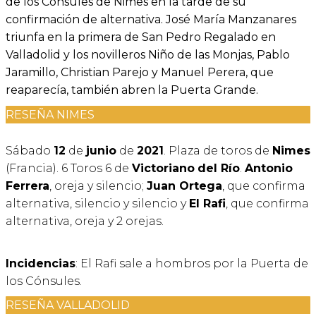
de los Cónsules de Nimes en la tarde de su
confirmación de alternativa. José María Manzanares
triunfa en la primera de San Pedro Regalado en
Valladolid y los novilleros Niño de las Monjas, Pablo
Jaramillo, Christian Parejo y Manuel Perera, que
reaparecía, también abren la Puerta Grande.
RESEÑA NIMES
Sábado
12
de
junio
de
2021
. Plaza de toros de
Nimes
(Francia). 6 Toros 6 de
Victoriano
del Río
.
Antonio
Ferrera
, oreja y silencio;
Juan Ortega
, que confirma
alternativa, silencio y silencio y
El Rafi
, que confirma
alternativa, oreja y 2 orejas.
Incidencias
: El Rafi sale a hombros por la Puerta de
los Cónsules.
RESEÑA VALLADOLID