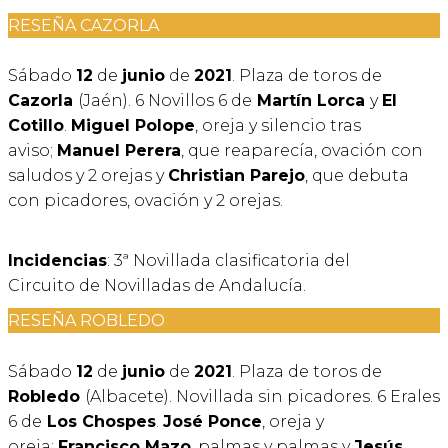
RESEÑA CAZORLA
Sábado
12
de
junio
de
2021
. Plaza de toros de
Cazorla
(Jaén). 6 Novillos 6 de
Martín Lorca
y
El
Cotillo
.
Miguel Polope
, oreja y silencio tras
aviso;
Manuel Perera
, que reaparecía, ovación con
saludos y 2 orejas y
Christian Parejo
, que debuta
con picadores, ovación y 2 orejas.
Incidencias
: 3ª Novillada clasificatoria del
Circuito de Novilladas de Andalucía.
RESEÑA ROBLEDO
Sábado
12
de
junio
de
2021
. Plaza de toros de
Robledo
(Albacete). Novillada sin picadores. 6 Erales
6 de
Los Chospes
.
José Ponce
, oreja y
oreja;
Francisco Mazo
, palmas y palmas y
Jesús