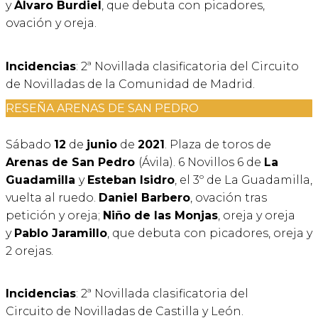
y
Álvaro Burdiel
, que debuta con picadores,
ovación y oreja.
Incidencias
: 2ª Novillada clasificatoria del Circuito
de Novilladas de la Comunidad de Madrid.
RESEÑA ARENAS DE SAN PEDRO
Sábado
12
de
junio
de
2021
. Plaza de toros de
Arenas de San Pedro
(Ávila). 6 Novillos 6 de
La
Guadamilla
y
Esteban Isidro
, el 3º de La Guadamilla,
vuelta al ruedo.
Daniel Barbero
, ovación tras
petición y oreja;
Niño de las Monjas
, oreja y oreja
y
Pablo Jaramillo
, que debuta con picadores, oreja y
2 orejas.
Incidencias
: 2ª Novillada clasificatoria del
Circuito de Novilladas de Castilla y León.