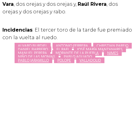
Vara
, dos orejas y dos orejas y,
Raúl Rivera
, dos
orejas y dos orejas y rabo.
Incidencias
: El tercer toro de la tarde fue premiado
con la vuelta al ruedo.
ALVARO BURDIEL
ANTONIO FERRERA
CHRISTIAN PAREJO
DANIEL BARBERO
EL RAFI
JOSÉ MARÍA MANZANARES
MANUEL PERERA
MORANTE DE LA PUEBLA
NIMES
NIÑO DE LAS MONJAS
PABLO AGUADO
PABLO JARAMILLO
POLOPE
VALLADOLID