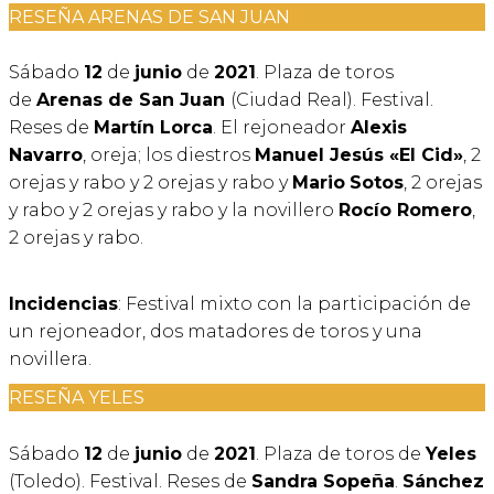
RESEÑA ARENAS DE SAN JUAN
Sábado
12
de
junio
de
2021
. Plaza de toros
de
Arenas de San Juan
(Ciudad Real). Festival.
Reses de
Martín Lorca
. El rejoneador
Alexis
Navarro
, oreja; los diestros
Manuel Jesús «El Cid»
, 2
orejas y rabo y 2 orejas y rabo y
Mario
Sotos
, 2 orejas
y rabo y 2 orejas y rabo y la novillero
Rocío Romero
,
2 orejas y rabo.
Incidencias
: Festival mixto con la participación de
un rejoneador, dos matadores de toros y una
novillera.
RESEÑA YELES
Sábado
12
de
junio
de
2021
. Plaza de toros de
Yeles
(Toledo). Festival. Reses de
Sandra Sopeña
.
Sánchez