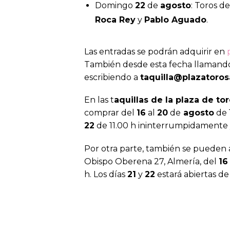
Domingo
22
de
agosto
: Toros d
Roca Rey
y
Pablo Aguado
.
Las entradas se podrán adquirir en
También desde esta fecha llamand
escribiendo a
taquilla@plazatoro
En las t
aquillas de la plaza de to
comprar del
16
al
20
de
agosto
de 1
22
de 11.00 h ininterrumpidamente y
Por otra parte, también se pueden a
Obispo Oberena 27, Almería, del
16
h. Los días
21
y
22
estará abiertas de 