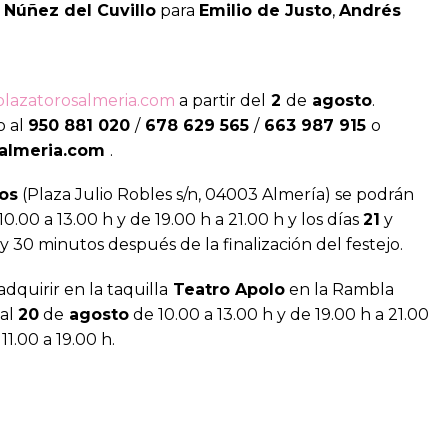
e
Núñez del Cuvillo
para
Emilio de Justo
,
Andrés
plazatorosalmeria.com
a partir del
2
de
agosto
.
o al
950 881 020
/
678 629 565
/
663 987 915
o
salmeria.com
.
ros
(Plaza Julio Robles s/n, 04003 Almería) se podrán
0.00 a 13.00 h y de 19.00 h a 21.00 h y los días
21
y
 30 minutos después de la finalización del festejo.
dquirir en la taquilla
Teatro Apolo
en la Rambla
al
20
de
agosto
de 10.00 a 13.00 h y de 19.00 h a 21.00
11.00 a 19.00 h.