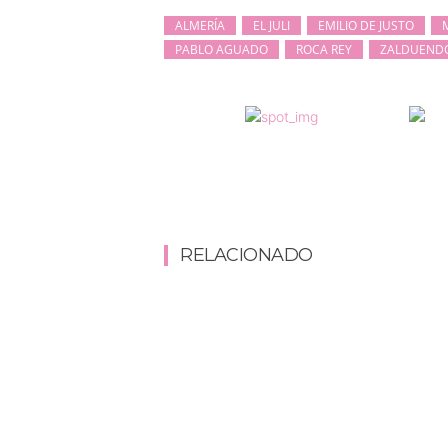
ALMERÍA
EL JULI
EMILIO DE JUSTO
PABLO AGUADO
ROCA REY
ZALDUEND
RELACIONADO