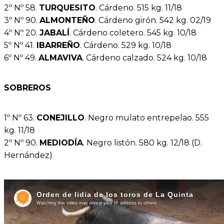
2º Nº 58.
TURQUESITO
. Cárdeno. 515 kg. 11/18
3º Nº 90.
ALMONTEÑO
. Cárdeno girón. 542 kg. 02/19
4º Nº 20.
JABALÍ
. Cárdeno coletero. 545 kg. 10/18
5º Nº 41.
IBARREÑO
. Cárdeno. 529 kg. 10/18
6º Nº 49.
ALMAVIVA
. Cárdeno calzado. 524 kg. 10/18
SOBREROS
1º Nº 63.
CONEJILLO
. Negro mulato entrepelao. 555
kg. 11/18
2º Nº 90.
MEDIODÍA
. Negro listón. 580 kg. 12/18 (D.
Hernández)