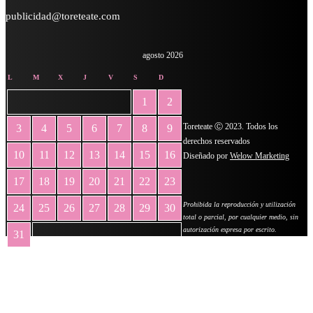
publicidad@toreteate.com
agosto 2026
L
M
X
J
V
S
D
1
2
Toreteate Ⓒ 2023. Todos los
3
4
5
6
7
8
9
derechos reservados
10
11
12
13
14
15
16
Diseñado por
Welow Marketing
17
18
19
20
21
22
23
Prohibida la reproducción y utilización
24
25
26
27
28
29
30
total o parcial, por cualquier medio, sin
autorización expresa por escrito.
31
« May