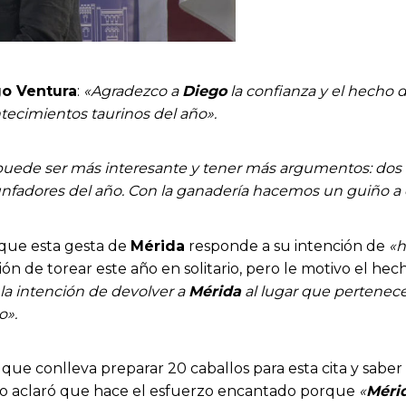
o Ventura
:
«Agradezco a
Diego
la confianza y el hecho d
tecimientos taurinos del año».
uede ser más interesante y tener más argumentos: dos t
unfadores del año. Con la ganadería hacemos un guiño a es
que esta gesta de
Mérida
responde a su intención de
«h
ón de torear este año en solitario, pero le motivo el hec
 la intención de devolver a
Mérida
al lugar que pertenece
o».
que conlleva preparar 20 caballos para esta cita y saber 
Pero aclaró que hace el esfuerzo encantado porque
«
Méri