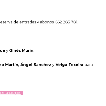
4 Reserva de entradas y abonos: 662 285 781.
que
y
Ginés Marín.
ino Martín, Ángel Sanchez
y
Veiga Texeira
para
TAUROMAQUIA