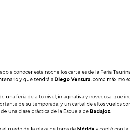
ado a conocer esta noche los carteles de la Feria Taurin
ntenario y que tendrá a
Diego Ventura
, como máximo e
 una feria de alto nivel, imaginativa y novedosa, que inc
ortante de su temporada, y un cartel de altos vuelos co
de una clase práctica de la Escuela de
Badajoz
.
 el ruedo de la plaza de toros de
Mérida
y contó con la