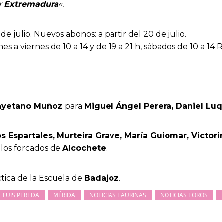
or
Extremadura
«.
e julio. Nuevos abonos: a partir del 20 de julio.
lunes a viernes de 10 a 14 y de 19 a 21 h, sábados de 10 a 1
yetano Muñoz
para
Miguel Ángel Perera, Daniel Lu
s Espartales, Murteira Grave, María Guiomar, Victor
n los forcados de
Alcochete
.
tica de la Escuela de
Badajoz
.
É LUIS PEREDA
MÉRIDA
NOTICIAS TAURINAS
NOTICIAS TOROS