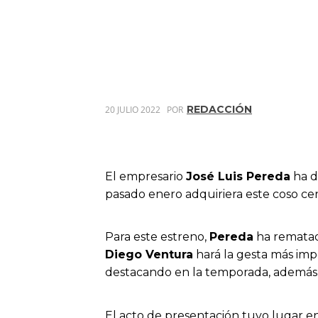
REDACCIÓN
20 JULIO 2022
POR
El empresario
José Luis Pereda
ha d
pasado enero adquiriera este coso ce
Para este estreno,
Pereda
ha rematado
Diego Ventura
hará la gesta más imp
destacando en la temporada, además 
El acto de presentación tuvo lugar en