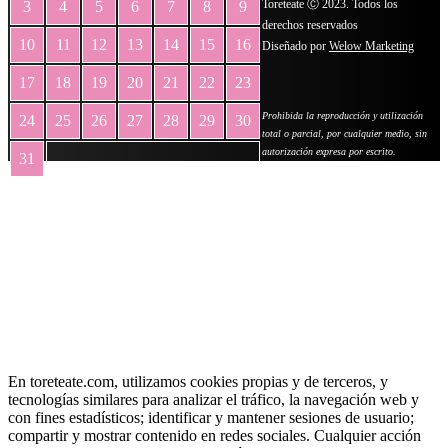
Toreteate Ⓒ 2023. Todos los
3
4
5
6
7
8
9
derechos reservados
10
11
12
13
14
15
16
Diseñado por
Welow Marketing
17
18
19
20
21
22
23
Prohibida la reproducción y utilización
24
25
26
27
28
29
30
total o parcial, por cualquier medio, sin
autorización expresa por escrito.
31
« May
En toreteate.com, utilizamos cookies propias y de terceros, y
tecnologías similares para analizar el tráfico, la navegación web y
con fines estadísticos; identificar y mantener sesiones de usuario;
compartir y mostrar contenido en redes sociales. Cualquier acción