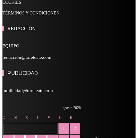
COOKIES
TÉRMINOS Y CONDICIONES
REDACCIÓN
EQUIPO
redaccion@toreteate.com
PUBLICIDAD
publicidad@toreteate.com
agosto 2026
L
M
X
J
V
S
D
1
2