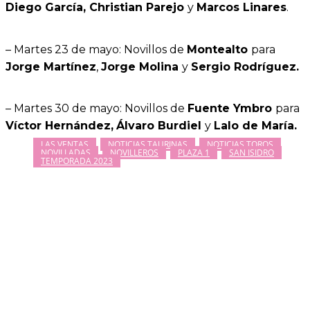
Diego García,
Christian Parejo
y
Marcos Linares
.
– Martes 23 de mayo: Novillos de
Montealto
para
Jorge Martínez
,
Jorge Molina
y
Sergio Rodríguez.
– Martes 30 de mayo: Novillos de
Fuente Ymbro
para
Víctor Hernández,
Álvaro Burdiel
y
Lalo de María.
LAS VENTAS
NOTICIAS TAURINAS
NOTICIAS TOROS
NOVILLADAS
NOVILLEROS
PLAZA 1
SAN ISIDRO
TEMPORADA 2023