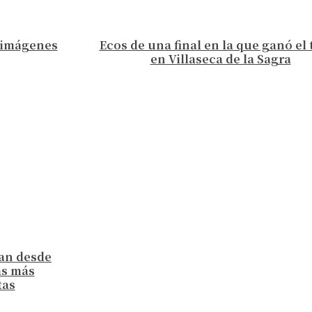
n imágenes
Ecos de una final en la que ganó el
en Villaseca de la Sagra
ran desde
as más
tas