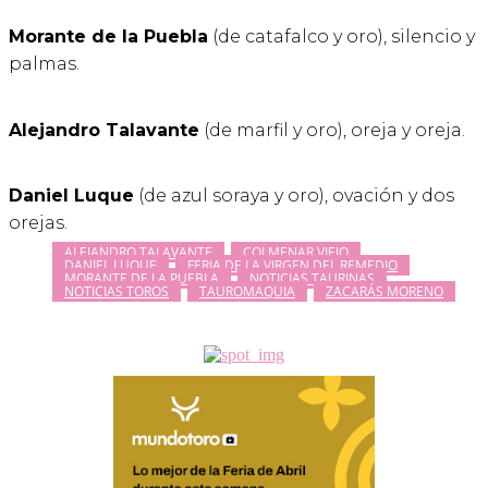
Morante de la Puebla
(de catafalco y oro), silencio y
palmas.
Alejandro Talavante
(de marfil y oro), oreja y oreja.
Daniel Luque
(de azul soraya y oro), ovación y dos
orejas.
ALEJANDRO TALAVANTE
COLMENAR VIEJO
DANIEL LUQUE
FERIA DE LA VIRGEN DEL REMEDIO
MORANTE DE LA PUEBLA
NOTICIAS TAURINAS
NOTICIAS TOROS
TAUROMAQUIA
ZACARÁS MORENO