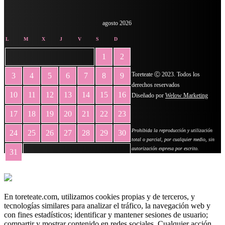
agosto 2026
L
M
X
J
V
S
D
1
2
Toreteate Ⓒ 2023. Todos los
3
4
5
6
7
8
9
derechos reservados
10
11
12
13
14
15
16
Diseñado por
Welow Marketing
17
18
19
20
21
22
23
Prohibida la reproducción y utilización
24
25
26
27
28
29
30
total o parcial, por cualquier medio, sin
autorización expresa por escrito.
31
« May
En toreteate.com, utilizamos cookies propias y de terceros, y
tecnologías similares para analizar el tráfico, la navegación web y
con fines estadísticos; identificar y mantener sesiones de usuario;
compartir y mostrar contenido en redes sociales. Cualquier acción