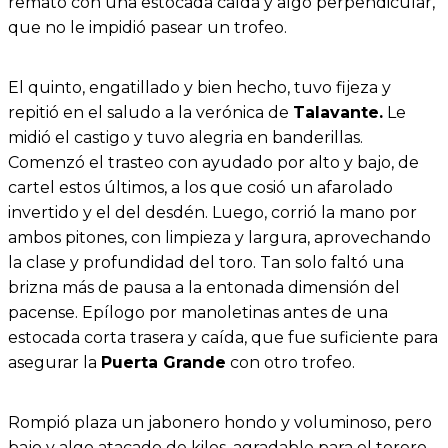
remató con una estocada caída y algo perpendicular,
que no le impidió pasear un trofeo.
El quinto, engatillado y bien hecho, tuvo fijeza y
repitió en el saludo a la verónica de
Talavante.
Le
midió el castigo y tuvo alegria en banderillas.
Comenzó el trasteo con ayudado por alto y bajo, de
cartel estos últimos, a los que cosió un afarolado
invertido y el del desdén. Luego, corrió la mano por
ambos pitones, con limpieza y largura, aprovechando
la clase y profundidad del toro. Tan solo faltó una
brizna más de pausa a la entonada dimensión del
pacense. Epílogo por manoletinas antes de una
estocada corta trasera y caída, que fue suficiente para
asegurar la
Puerta Grande
con otro trofeo.
Rompió plaza un jabonero hondo y voluminoso, pero
bajo y algo atacado de kilos, agradable para el torero,