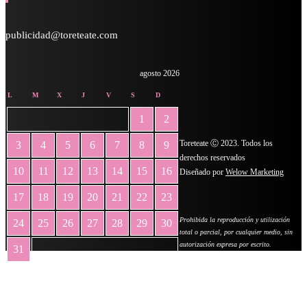
publicidad@toreteate.com
agosto 2026
L
M
X
J
V
S
D
1
2
Toreteate Ⓒ 2023. Todos los
3
4
5
6
7
8
9
derechos reservados
10
11
12
13
14
15
16
Diseñado por
Welow Marketing
17
18
19
20
21
22
23
Prohibida la reproducción y utilización
24
25
26
27
28
29
30
total o parcial, por cualquier medio, sin
autorización expresa por escrito.
31
« May