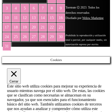
Toreteate Ⓒ 2023. Todos los
3
4
5
6
7
8
9
derechos reservados
10
11
12
13
14
15
16
Diseñado por
Welow Marketing
17
18
19
20
21
22
23
Prohibida la reproducción y utilización
24
25
26
27
28
29
30
total o parcial, por cualquier medio, sin
autorización expresa por escrito.
31
« May
Cookies
Cerrar
Este sitio web utiliza cookies para mejorar su experiencia de
usuario mientras navega por el sitio web. De estas, las cookies
que se clasifican como necesarias se almacenan en su
navegador, ya que son esenciales para el funcionamiento
básico del sitio web. También utilizamos cookies de terceros
que nos ayudan a analizar y comprender cómo utiliza este