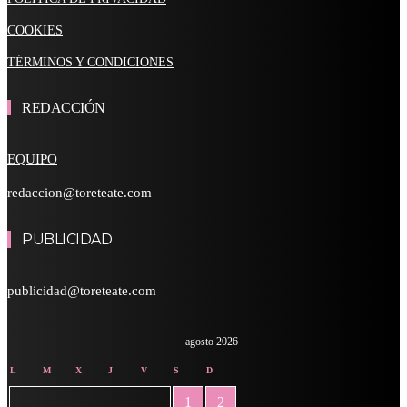
COOKIES
TÉRMINOS Y CONDICIONES
REDACCIÓN
EQUIPO
redaccion@toreteate.com
PUBLICIDAD
publicidad@toreteate.com
agosto 2026
L
M
X
J
V
S
D
1
2