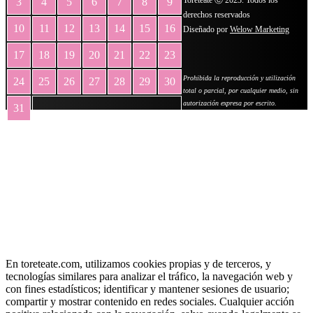
Toreteate Ⓒ 2023. Todos los
3
4
5
6
7
8
9
derechos reservados
10
11
12
13
14
15
16
Diseñado por
Welow Marketing
17
18
19
20
21
22
23
Prohibida la reproducción y utilización
24
25
26
27
28
29
30
total o parcial, por cualquier medio, sin
autorización expresa por escrito.
31
« May
En toreteate.com, utilizamos cookies propias y de terceros, y
tecnologías similares para analizar el tráfico, la navegación web y
con fines estadísticos; identificar y mantener sesiones de usuario;
compartir y mostrar contenido en redes sociales. Cualquier acción