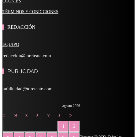
COOKIES
TÉRMINOS Y CONDICIONES
REDACCIÓN
EQUIPO
redaccion@toreteate.com
PUBLICIDAD
publicidad@toreteate.com
agosto 2026
L
M
X
J
V
S
D
1
2