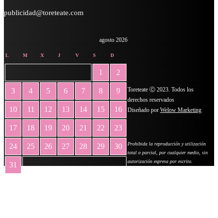
publicidad@toreteate.com
agosto 2026
L
M
X
J
V
S
D
1
2
Toreteate Ⓒ 2023. Todos los
3
4
5
6
7
8
9
derechos reservados
10
11
12
13
14
15
16
Diseñado por
Welow Marketing
17
18
19
20
21
22
23
Prohibida la reproducción y utilización
24
25
26
27
28
29
30
total o parcial, por cualquier medio, sin
autorización expresa por escrito.
31
« May