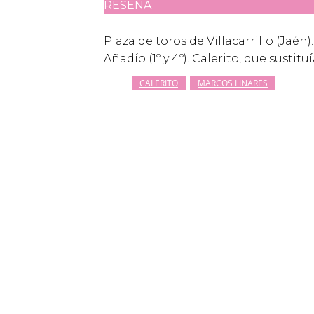
RESEÑA
Plaza de toros de Villacarrillo (Jaén)
Añadío (1º y 4º). Calerito, que sustit
CALERITO
MARCOS LINARES