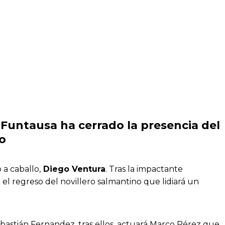
Funtausa ha cerrado la presencia del
io
a caballo,
Diego Ventura
. Tras la impactante
 regreso del novillero salmantino que lidiará un
bastián Fernandez, tras ellos, actuará Marco Pérez que