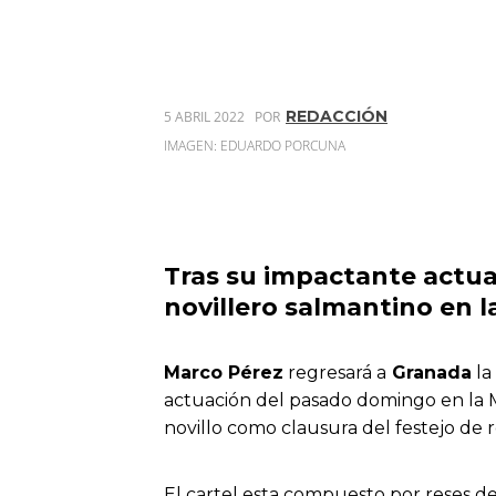
REDACCIÓN
5 ABRIL 2022
POR
IMAGEN: EDUARDO PORCUNA
Tras su impactante actua
novillero salmantino en la
Marco Pérez
regresará a
Granada
la
actuación del pasado domingo en la M
novillo como clausura del festejo de r
El cartel esta compuesto por reses d