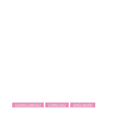
ÁLVARO LORENZO
CURRO DÍAZ
GINÉS MARÍN