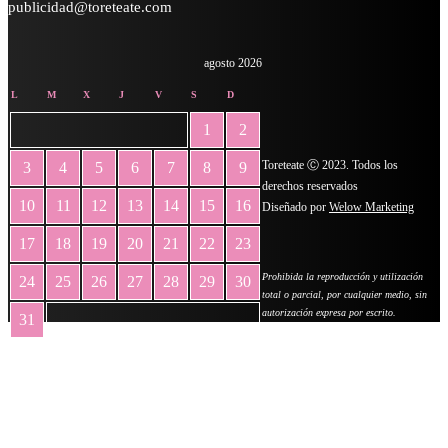
publicidad@toreteate.com
agosto 2026
L
M
X
J
V
S
D
1
2
Toreteate Ⓒ 2023. Todos los
3
4
5
6
7
8
9
derechos reservados
10
11
12
13
14
15
16
Diseñado por
Welow Marketing
17
18
19
20
21
22
23
Prohibida la reproducción y utilización
24
25
26
27
28
29
30
total o parcial, por cualquier medio, sin
autorización expresa por escrito.
31
« May