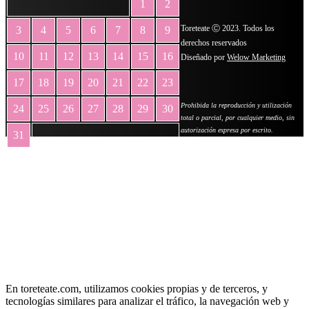
1
2
Toreteate Ⓒ 2023. Todos los
3
4
5
6
7
8
9
derechos reservados
10
11
12
13
14
15
16
Diseñado por
Welow Marketing
17
18
19
20
21
22
23
Prohibida la reproducción y utilización
24
25
26
27
28
29
30
total o parcial, por cualquier medio, sin
autorización expresa por escrito.
31
« May
En toreteate.com, utilizamos cookies propias y de terceros, y
tecnologías similares para analizar el tráfico, la navegación web y