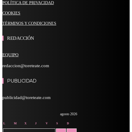
POLÍTICA DE PRIVACIDAD
COOKIES
TÉRMINOS Y CONDICIONES
REDACCIÓN
EQUIPO
redaccion@toreteate.com
PUBLICIDAD
publicidad@toreteate.com
agosto 2026
L
M
X
J
V
S
D