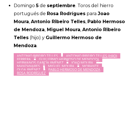
Domingo
5
de
septiembre
. Toros del hierro
portugués de
Rosa Rodrígues
para
Joao
Moura
,
Antonio Ribeiro Telles
,
Pablo Hermoso
de Mendoza
,
Miguel Moura
,
Antonio Ribeiro
Telles
(hijo) y
Guillermo Hermoso de
Mendoza
.
ANTONIO RIBEIRO TELLES
ANTONIO RIBEIRO TELLES (HIJO)
FERRERA
GUILLERMO HERMOSO DE MENDOZA
HERMANOS GARCÍA JIMÉNEZ
JOAO MOURA
MANZANARES
MIGUEL MOURA
MORANTE
OLGA JIMÉNEZ
PABLO HERMOSO DE MENDOZA
ROSA RODRÍGUEZ