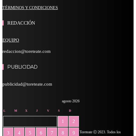
TÉRMINOS Y CONDICIONES
REDACCIÓN
EQUIPO
redaccion@toreteate.com
PUBLICIDAD
publicidad@toreteate.com
agosto 2026
L
M
X
J
V
S
D
1
2
Toreteate Ⓒ 2023. Todos los
3
4
5
6
7
8
9