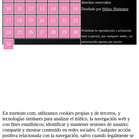
derechos reservados
10
11
12
13
14
15
16
Diseñado por
Welow Marketing
17
18
19
20
21
22
23
Prohibida la reproducción y utilización
24
25
26
27
28
29
30
total o parcial, por cualquier medio, sin
autorización expresa por escrito.
31
« May
En toreteate.com, utilizamos cookies propias y de terceros, y
tecnologías similares para analizar el tráfico, la navegación web y
con fines estadísticos; identificar y mantener sesiones de usuario;
compartir y mostrar contenido en redes sociales. Cualquier acción
positiva relacionada con la navegación, salvo cuando legalmente se