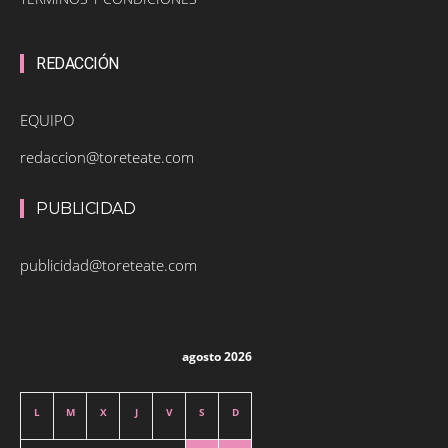
REDACCIÓN
EQUIPO
redaccion@toreteate.com
PUBLICIDAD
publicidad@toreteate.com
agosto 2026
L
M
X
J
V
S
D