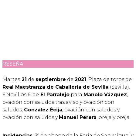
RESEÑA
Martes
21
de
septiembre
de
2021
. Plaza de toros de
Real Maestranza de Caballería de Sevilla
(Sevilla).
6 Novillos 6, de
El Parralejo
para
Manolo Vázquez
,
ovación con saludos tras aviso y ovación con
saludos;
González Écija
, ovación con saludos y
ovación con saludos y
Manuel Perera
, oreja y oreja.
Incidencias
: 3º de abono de la Feria de San Miguel y