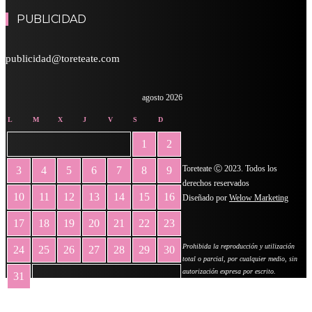
PUBLICIDAD
publicidad@toreteate.com
agosto 2026
L
M
X
J
V
S
D
1
2
Toreteate Ⓒ 2023. Todos los
3
4
5
6
7
8
9
derechos reservados
10
11
12
13
14
15
16
Diseñado por
Welow Marketing
17
18
19
20
21
22
23
Prohibida la reproducción y utilización
24
25
26
27
28
29
30
total o parcial, por cualquier medio, sin
autorización expresa por escrito.
31
« May