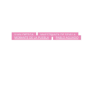
JUAN ORTEGA
MAESTRANZA DE SEVILLA
MORANTE DE LA PUEBLA
PABLO AGUADO