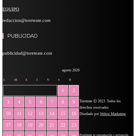
EQUIPO
redaccion@toreteate.com
PUBLICIDAD
publicidad@toreteate.com
agosto 2026
L
M
X
J
V
S
D
1
2
Toreteate Ⓒ 2023. Todos los
3
4
5
6
7
8
9
derechos reservados
10
11
12
13
14
15
16
Diseñado por
Welow Marketing
17
18
19
20
21
22
23
Prohibida la reproducción y utilización