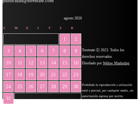
publicidad@toreteate.com
agosto 2026
L
M
X
J
V
S
D
1
2
Toreteate Ⓒ 2023. Todos los
3
4
5
6
7
8
9
derechos reservados
10
11
12
13
14
15
16
Diseñado por
Welow Marketing
17
18
19
20
21
22
23
Prohibida la reproducción y utilización
24
25
26
27
28
29
30
total o parcial, por cualquier medio, sin
autorización expresa por escrito.
31
« May