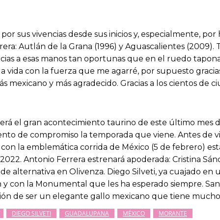
r sus vivencias desde sus inicios y, especialmente, por ha
era: Autlán de la Grana (1996) y Aguascalientes (2009). Tr
cias a esas manos tan oportunas que en el ruedo taponar
 la vida con la fuerza que me agarré, por supuesto graci
s mexicano y más agradecido. Gracias a los cientos de 
rá el gran acontecimiento taurino de este último mes d
nto de compromiso la temporada que viene. Antes de via
ha con la emblemática corrida de México (5 de febrero) e
 2022. Antonio Ferrera estrenará apoderada: Cristina S
 de alternativa en Olivenza. Diego Silveti, ya cuajado 
gen y con la Monumental que les ha esperado siempre. Sa
ción de ser un elegante gallo mexicano que tiene mucho 
DIEGO SILVETI
GUADALUPANA
MÉXICO
MORANTE