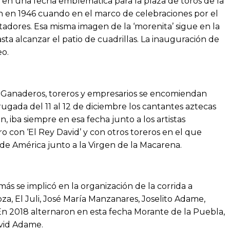
 en una fecha emblemática para la plaza de toros de la
ón en 1946 cuando en el marco de celebraciones por el
tadores. Esa misma imagen de la ‘morenita’ sigue en la
sta alcanzar el patio de cuadrillas. La inauguración de
eo.
 Ganaderos, toreros y empresarios se encomiendan
ada del 11 al 12 de diciembre los cantantes aztecas
n, iba siempre en esa fecha junto a los artistas
 con ‘El Rey David’ y con otros toreros en el que
 de América junto a la Virgen de la Macarena.
 se implicó en la organización de la corrida a
a, El Juli, José María Manzanares, Joselito Adame,
En 2018 alternaron en esta fecha Morante de la Puebla,
avid Adame.