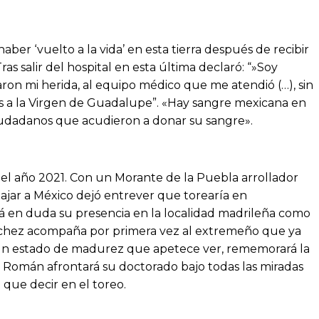
ber ‘vuelto a la vida’ en esta tierra después de recibir
as salir del hospital en esta última declaró: “»Soy
on mi herida, al equipo médico que me atendió (…), sin
as a la Virgen de Guadalupe”. «Hay sangre mexicana en
ciudadanos que acudieron a donar su sangre».
el año 2021. Con un Morante de la Puebla arrollador
jar a México dejó entrever que torearía en
stá en duda su presencia en la localidad madrileña como
ánchez acompaña por primera vez al extremeño que ya
en un estado de madurez que apetece ver, rememorará la
n Román afrontará su doctorado bajo todas las miradas
que decir en el toreo.