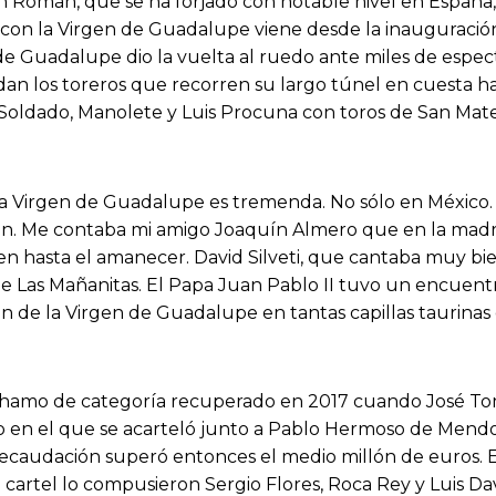
an Román, que se ha forjado con notable nivel en España,
ón con la Virgen de Guadalupe viene desde la inauguraci
de Guadalupe dio la vuelta al ruedo ante miles de espec
ndan los toreros que recorren su largo túnel en cuesta ha
l Soldado, Manolete y Luis Procuna con toros de San Mat
la Virgen de Guadalupe es tremenda. No sólo en México.
n. Me contaba mi amigo Joaquín Almero que en la madrug
irgen hasta el amanecer. David Silveti, que cantaba muy bie
 Las Mañanitas. El Papa Juan Pablo II tuvo un encuentro
n de la Virgen de Guadalupe en tantas capillas taurinas
amo de categoría recuperado en 2017 cuando José Tomás
o en el que se acarteló junto a Pablo Hermoso de Mendoz
 recaudación superó entonces el medio millón de euros. 
 cartel lo compusieron Sergio Flores, Roca Rey y Luis D