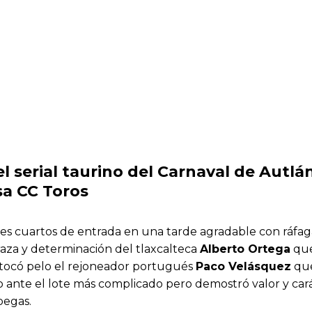
el serial taurino del Carnaval de Autlán
sa CC Toros
 tres cuartos de entrada en una tarde agradable con ráfag
raza y determinación del tlaxcalteca
Alberto Ortega
que
 tocó pelo el rejoneador portugués
Paco Velásquez
que
 ante el lote más complicado pero demostró valor y car
pegas.