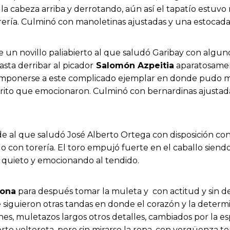
a cabeza arriba y derrotando, aún así el tapatío estuvo
rería. Culminó con manoletinas ajustadas y una estocada
e un novillo paliabierto al que saludó Garibay con alg
asta derribar al picador
Salomón Azpeitia
aparatosament
imponerse a este complicado ejemplar en donde pudo más
o que emocionaron. Culminó con bernardinas ajustadas
rde al que saludó José Alberto Ortega con disposición con
o con torería. El toro empujó fuerte en el caballo sien
quieto y emocionando al tendido.
rona
para después tomar la muleta y con actitud y sin de
e siguieron otras tandas en donde el corazón y la determ
es, muletazos largos otros detalles, cambiados por la 
uerte voltereta, pero sin mirarse la ropa, con vergüenza 