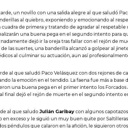
tarde, un novillo con una salida alegre al que saludó P
anderillas al quiebro, exponiendo y emocionando al resp
 cuadra de primera y tratando de agradar al respetable
ealizarán una buena pega en el segundo intento para qu
unadamente dejó ir la oreja tras fallar con el rejón de 
a de las suertes, una banderilla alcanzó a golpear al jinet
édicos al culminar su actuación, aun así profesionalmente 
arde al que saludó Paco Velásquez con dos rejones de cas
ando la emoción en el tendido. La faena fue más a base
ieron una buena pega en el primer intento los Forcados
al final dejó el rejón de muerte en el segundo intento en
rde al que saludo
Julián Garibay
con algunos capotazos 
do en exceso y le siguió un muy buen quite por Saltiller
n dos péndulos que calaron en la afición, le siguieron ot