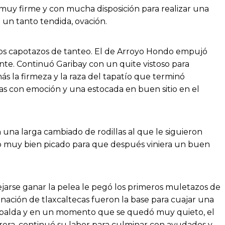
 muy firme y con mucha disposición para realizar una
 un tanto tendida, ovación.
unos capotazos de tanteo. El de Arroyo Hondo empujó
e. Continuó Garibay con un quite vistoso para
 la firmeza y la raza del tapatío que terminó
 con emoción y una estocada en buen sitio en el
 una larga cambiado de rodillas al que le siguieron
do muy bien picado para que después viniera un buen
jarse ganar la pelea le pegó los primeros muletazos de
inación de tlaxcaltecas fueron la base para cuajar una
espalda y en un momento que se quedó muy quieto, el
torera, continuó su labor para culminar con ayudados y