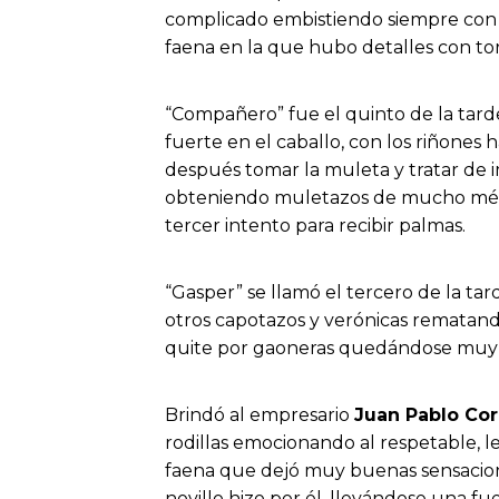
complicado embistiendo siempre con l
faena en la que hubo detalles con to
“Compañero” fue el quinto de la tard
fuerte en el caballo, con los riñones h
después tomar la muleta y tratar de 
obteniendo muletazos de mucho mérit
tercer intento para recibir palmas.
“Gasper” se llamó el tercero de la ta
otros capotazos y verónicas rematand
quite por gaoneras quedándose muy 
Brindó al empresario
Juan Pablo Co
rodillas emocionando al respetable, l
faena que dejó muy buenas sensacion
novillo hizo por él, llevándose una f