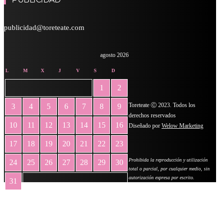
publicidad@toreteate.com
agosto 2026
L
M
X
J
V
S
D
1
2
Toreteate Ⓒ 2023. Todos los
3
4
5
6
7
8
9
derechos reservados
10
11
12
13
14
15
16
Diseñado por
Welow Marketing
17
18
19
20
21
22
23
Prohibida la reproducción y utilización
24
25
26
27
28
29
30
total o parcial, por cualquier medio, sin
autorización expresa por escrito.
31
« May