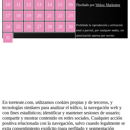
10
11
12
13
14
15
16
Diseñado por
Welow Marketing
17
18
19
20
21
22
23
Prohibida la reproducción y utilización
24
25
26
27
28
29
30
total o parcial, por cualquier medio, sin
autorización expresa por escrito.
31
« May
En toreteate.com, utilizamos cookies propias y de terceros, y
tecnologías similares para analizar el tráfico, la navegación web y
con fines estadísticos; identificar y mantener sesiones de usuario;
compartir y mostrar contenido en redes sociales. Cualquier acción
positiva relacionada con la navegación, salvo cuando legalmente se
exija consentimiento explícito (para perfilado y segmentación