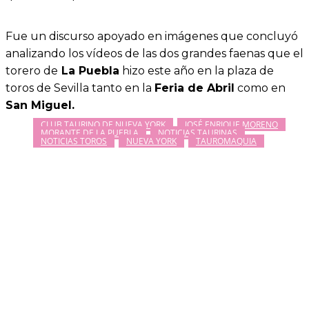
Fue un discurso apoyado en imágenes que concluyó
analizando los vídeos de las dos grandes faenas que el
torero de
La Puebla
hizo este año en la plaza de
toros de Sevilla tanto en la
Feria de Abril
como en
San Miguel.
CLUB TAURINO DE NUEVA YORK
JOSÉ ENRIQUE MORENO
MORANTE DE LA PUEBLA
NOTICIAS TAURINAS
NOTICIAS TOROS
NUEVA YORK
TAUROMAQUIA