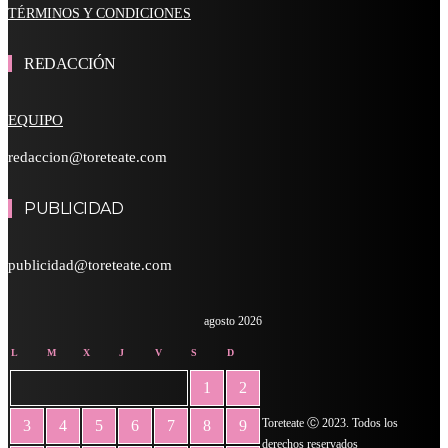
TÉRMINOS Y CONDICIONES
REDACCIÓN
EQUIPO
redaccion@toreteate.com
PUBLICIDAD
publicidad@toreteate.com
agosto 2026
L
M
X
J
V
S
D
1
2
Toreteate Ⓒ 2023. Todos los
3
4
5
6
7
8
9
derechos reservados