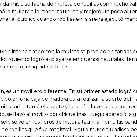
alda. Inició su faena de muleta de rodillas con mucho va
chó la muleta a la mano izquierda y mejoró un poco al tor
onar al público cuando rodillas en la arena ejecutó man
 Bien intencionado con la muleta se prodigó en tandas de
do izquierdo logró explayarse en buenos naturales. Ter
 con el que liquidó al burel.
n, es un novillero diferente. En su primer astado logró cap
ubido en una caja de madera para realizar la suerte del Ta
 ni tocarlo. Tomó el capote y lanceó a la verónica con re
o, se llevó al novillo por chicuelinas. Luego apareció la 
olo se ve en los libros de historia taurina. Tomó las bande
de rodillas que fue magistral. Siguió muy enjundioso pe