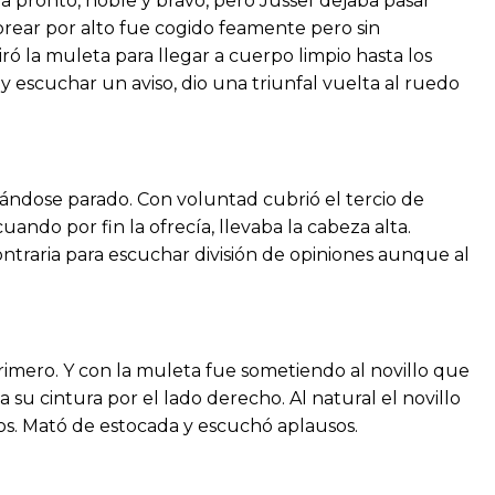
ra pronto, noble y bravo, pero Jussef dejaba pasar
rear por alto fue cogido feamente pero sin
iró la muleta para llegar a cuerpo limpio hasta los
y escuchar un aviso, dio una triunfal vuelta al ruedo
dándose parado. Con voluntad cubrió el tercio de
ando por fin la ofrecía, llevaba la cabeza alta.
ontraria para escuchar división de opiniones aunque al
primero. Y con la muleta fue sometiendo al novillo que
u cintura por el lado derecho. Al natural el novillo
enos. Mató de estocada y escuchó aplausos.