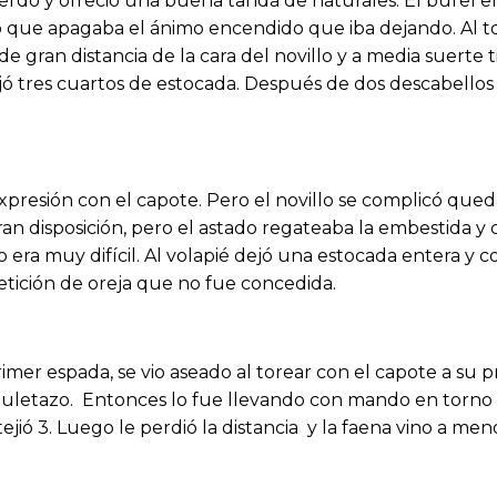
uierdo y ofreció una buena tanda de naturales. El burel e
 que apagaba el ánimo encendido que iba dejando. Al to
e gran distancia de la cara del novillo y a media suerte t
ejó tres cuartos de estocada. Después de dos descabellos 
expresión con el capote. Pero el novillo se complicó que
an disposición, pero el astado regateaba la embestida y cu
 era muy difícil. Al volapié dejó una estocada entera y c
petición de oreja que no fue concedida.
imer espada, se vio aseado al torear con el capote a su 
letazo. Entonces lo fue llevando con mando en torno a s
ejió 3. Luego le perdió la distancia y la faena vino a m