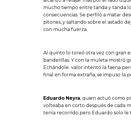
alcanzó a relajar más por el lado izq
mucho tiempo entre tanda y tanda lo
consecuencias. Se perfiló a matar desd
pitones, y saltando sobre el astado d
con mucha fuerza.
Al quinto lo toreó otra vez con gran 
banderillas. Y con la muleta mostró gr
Echándole valor intentó la faena pero
final en forma extraña, se impuso la 
Eduardo
Neyra
, quien actuó como pr
volteaba en corto después de cada mu
tenía recorrido pero Eduardo solo le t