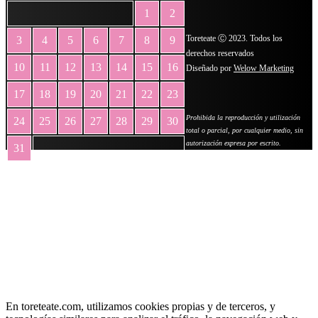
1
2
Toreteate Ⓒ 2023. Todos los
3
4
5
6
7
8
9
derechos reservados
10
11
12
13
14
15
16
Diseñado por
Welow Marketing
17
18
19
20
21
22
23
Prohibida la reproducción y utilización
24
25
26
27
28
29
30
total o parcial, por cualquier medio, sin
autorización expresa por escrito.
31
« May
En toreteate.com, utilizamos cookies propias y de terceros, y