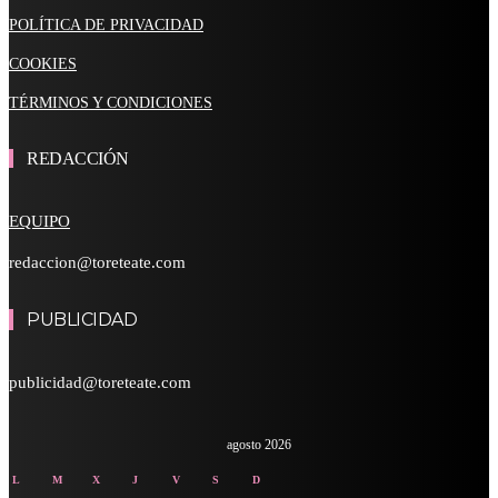
POLÍTICA DE PRIVACIDAD
COOKIES
TÉRMINOS Y CONDICIONES
REDACCIÓN
EQUIPO
redaccion@toreteate.com
PUBLICIDAD
publicidad@toreteate.com
agosto 2026
L
M
X
J
V
S
D