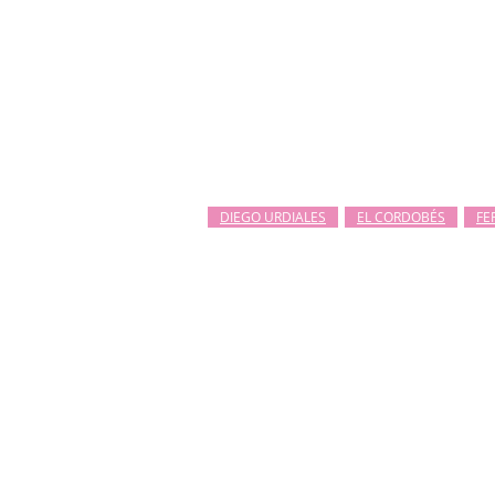
DIEGO URDIALES
EL CORDOBÉS
FE