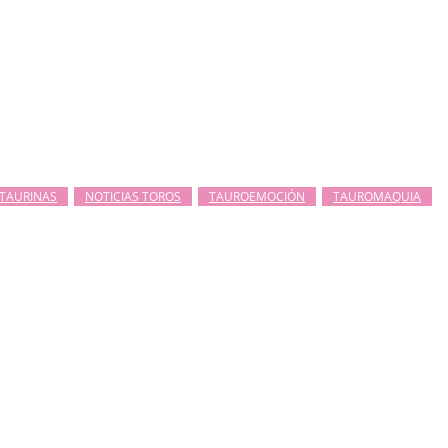
 TAURINAS
NOTICIAS TOROS
TAUROEMOCIÓN
TAUROMAQUIA