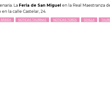
enaria. La
Feria de San Miguel
en la Real Maestranza d
 en la calle Castelar, 24.
A RÁBIDA
NOTICIAS TAURINAS
NOTICIAS TOROS
SEVILLA
TAUR