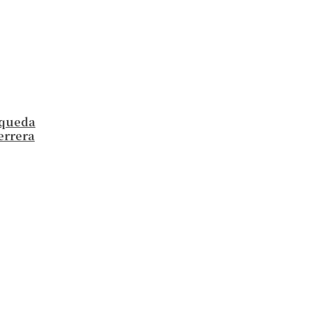
a queda
errera