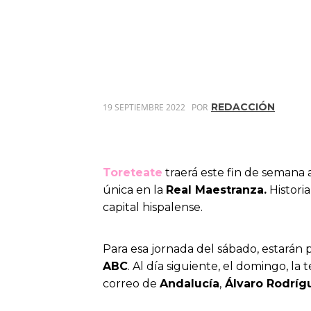
REDACCIÓN
19 SEPTIEMBRE 2022
POR
Toreteate
traerá este fin de semana 
única en la
Real Maestranza.
Histori
capital hispalense.
Para esa jornada del sábado, estarán
ABC
. Al día siguiente, el domingo, l
correo de
Andalucía
,
Álvaro Rodríg