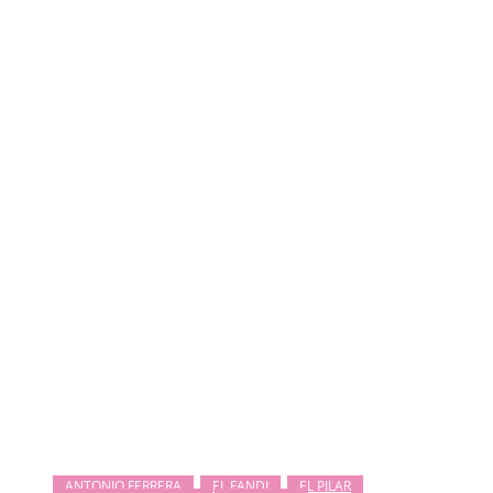
ANTONIO FERRERA
EL FANDI
EL PILAR