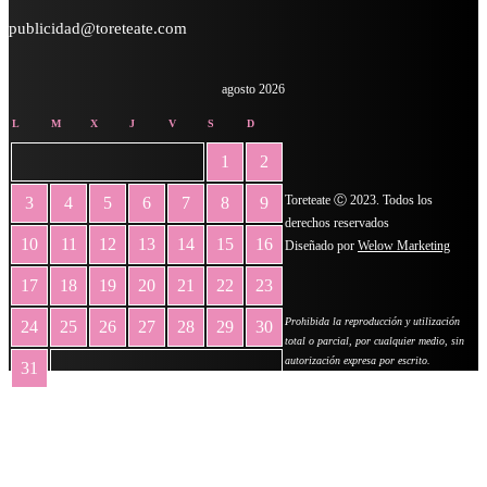
publicidad@toreteate.com
agosto 2026
L
M
X
J
V
S
D
1
2
Toreteate Ⓒ 2023. Todos los
3
4
5
6
7
8
9
derechos reservados
10
11
12
13
14
15
16
Diseñado por
Welow Marketing
17
18
19
20
21
22
23
Prohibida la reproducción y utilización
24
25
26
27
28
29
30
total o parcial, por cualquier medio, sin
autorización expresa por escrito.
31
« May