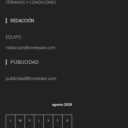
TÉRMINOS Y CONDICIONES
REDACCIÓN
EQUIPO
redaccion@toreteate.com
PUBLICIDAD
publicidad@toreteate.com
agosto 2026
L
M
X
J
V
S
D