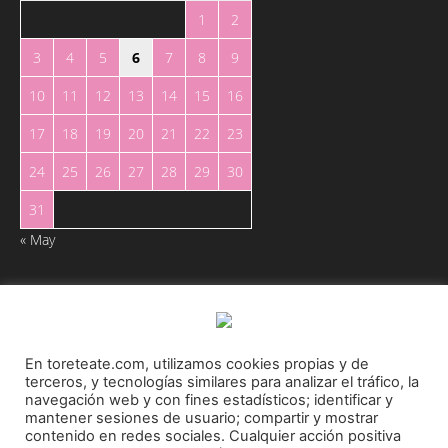
1
2
3
4
5
6
7
8
9
10
11
12
13
14
15
16
17
18
19
20
21
22
23
24
25
26
27
28
29
30
31
« May
En toreteate.com, utilizamos cookies propias y de
terceros, y tecnologías similares para analizar el tráfico, la
Toreteate Ⓒ 2023. Todos los derechos reservados
navegación web y con fines estadísticos; identificar y
Diseñado por
Welow Marketing
mantener sesiones de usuario; compartir y mostrar
contenido en redes sociales. Cualquier acción positiva