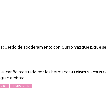
un acuerdo de apoderamiento con
Curro Vázquez
, que s
y el cariño mostrado por los hermanos
Jacinto
y
Jesús O
 gran amistad.
CINTO
JESÚS ORTIZ