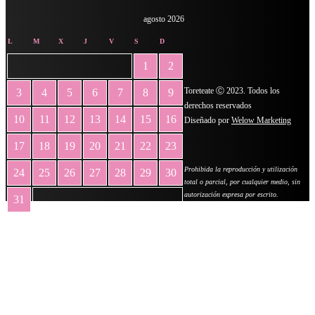
agosto 2026
L
M
X
J
V
S
D
1
2
Toreteate Ⓒ 2023. Todos los
3
4
5
6
7
8
9
derechos reservados
10
11
12
13
14
15
16
Diseñado por
Welow Marketing
17
18
19
20
21
22
23
Prohibida la reproducción y utilización
24
25
26
27
28
29
30
total o parcial, por cualquier medio, sin
autorización expresa por escrito.
31
« May