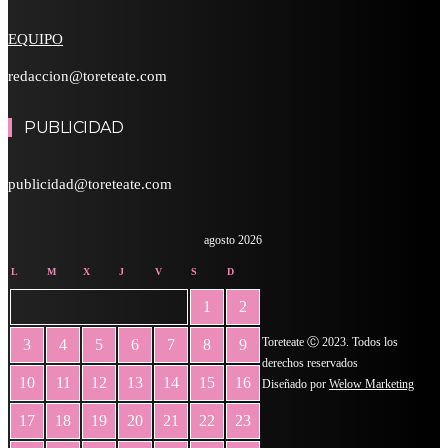
EQUIPO
redaccion@toreteate.com
PUBLICIDAD
publicidad@toreteate.com
agosto 2026
L
M
X
J
V
S
D
1
2
Toreteate Ⓒ 2023. Todos los
3
4
5
6
7
8
9
derechos reservados
10
11
12
13
14
15
16
Diseñado por
Welow Marketing
17
18
19
20
21
22
23