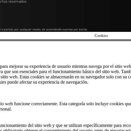
echos reservados
l o parcial, por cualquier medio, sin autorización expresa por escrito.
Cookies
 para mejorar su experiencia de usuario mientras navega por el sitio web
 que son esenciales para el funcionamiento básico del sitio web. Tamb
sitio web. Estas cookies se almacenarán en su navegador solo con su co
okies puede afectar su experiencia de navegación.
tio web funcione correctamente. Esta categoría solo incluye cookies que
rsonal.
ncionamiento del sitio web y que se utilizan específicamente para recopi
obligatorio obtener el consentimiento del usuario antes de ejecutar est