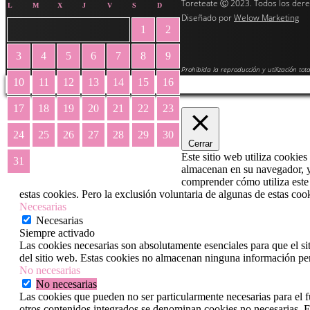
Toreteate Ⓒ 2023. Todos los der
L
M
X
J
V
S
D
Diseñado por
Welow Marketing
1
2
3
4
5
6
7
8
9
Prohibida la reproducción y utilización tota
10
11
12
13
14
15
16
17
18
19
20
21
22
23
24
25
26
27
28
29
30
Cerrar
Este sitio web utiliza cookies
31
almacenan en su navegador, ya
« May
comprender cómo utiliza este 
estas cookies. Pero la exclusión voluntaria de algunas de estas co
Necesarias
Necesarias
Siempre activado
Las cookies necesarias son absolutamente esenciales para que el si
del sitio web. Estas cookies no almacenan ninguna información pe
No necesarias
No necesarias
Las cookies que pueden no ser particularmente necesarias para el fu
otros contenidos integrados se denominan cookies no necesarias. Es 