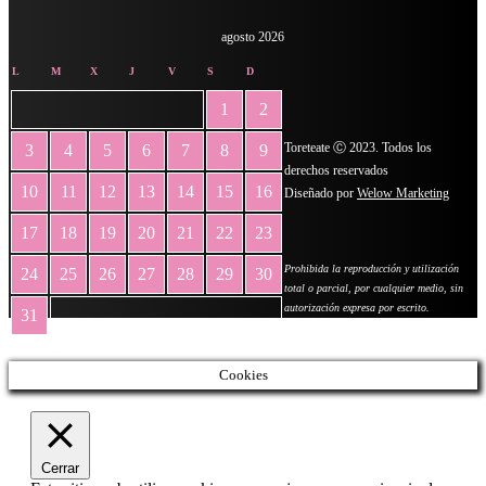
agosto 2026
L
M
X
J
V
S
D
1
2
Toreteate Ⓒ 2023. Todos los
3
4
5
6
7
8
9
derechos reservados
10
11
12
13
14
15
16
Diseñado por
Welow Marketing
17
18
19
20
21
22
23
Prohibida la reproducción y utilización
24
25
26
27
28
29
30
total o parcial, por cualquier medio, sin
autorización expresa por escrito.
31
« May
Cookies
Cerrar