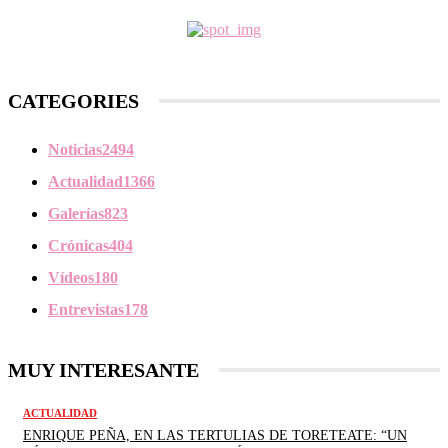
CATEGORIES
Noticias
2494
Actualidad
1366
Galerías
823
Crónicas
404
Vídeos
180
Entrevistas
178
MUY INTERESANTE
ACTUALIDAD
ENRIQUE PEÑA, EN LAS TERTULIAS DE TORETEATE: “UN